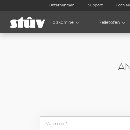
inbound
Unternehmen
Support
Fachleu
Holzkamine
Pelletöfen
A