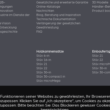
B2B-
Gesetzliche und erweiterte Garantie
3D Modelle
ingungen
Online-Kataloge
Händler-Ber
nnovation
Nachrichten
Product bo
dustrie im Dienste der
Blog, Beratung und Inspiration
Technische Dokumentation
e Vision
Verlängerung der gesetzlichen
Entwicklung
Gewährleistung
sgeschichte
FAQ
Holzkamineinsätze
Einbauferti
Stûv 6-in
Stûv 21
Stûv 16-in
Stûv 22
Stûv 21
Stûv micro
Stûv 22
Stûv 30-in
Stûv 30-in
Stûv 30-com
Stûv 30-compact in
Stûv microMega
nktionieren seiner Websites zu gewährleisten, Ihr Browsererl
zupassen. Klicken Sie auf „Ich akzeptiere“, um Cookies zu akz
ng der Zukunft
(Stûv 22)
zupassen. Bitte beachten Sie: Das Blockieren gewisser Cookie
aus in Nîmes
(sP10)
beeinträchtigen.