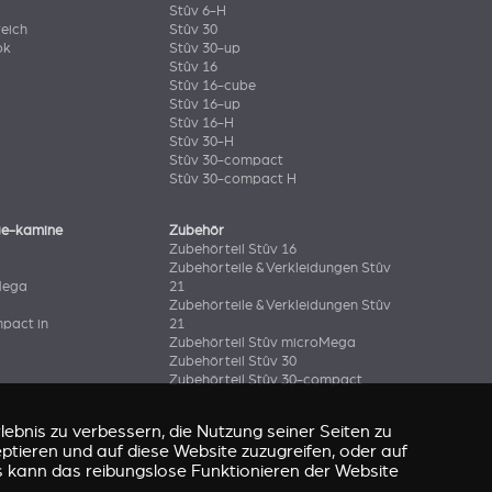
Stûv 6-H
eich
Stûv 30
ok
Stûv 30-up
Stûv 16
Stûv 16-cube
Stûv 16-up
Stûv 16-H
Stûv 30-H
Stûv 30-compact
Stûv 30-compact H
ge-kamine
Zubehör
Zubehörteil Stûv 16
Zubehörteile & Verkleidungen Stûv
Mega
21
Zubehörteile & Verkleidungen Stûv
pact in
21
Zubehörteil Stûv microMega
Zubehörteil Stûv 30
Zubehörteil Stûv 30-compact
ebnis zu verbessern, die Nutzung seiner Seiten zu
eptieren und auf diese Website zuzugreifen, oder auf
s kann das reibungslose Funktionieren der Website