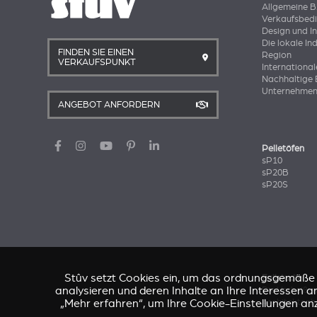
Allgemeine 
Verkaufsbed
Design und I
Die lokale In
FINDEN SIE EINEN
Region
VERKAUFSPUNKT
International
Nachhaltige 
Unternehmen
ANGEBOT ANFORDERN
Pelletöfen
sP10
sP20B
sP20S
Stûv setzt Cookies ein, um das ordnungsgemäße Fu
Fallstudie
analysieren und deren Inhalte an Ihre Interessen an
Die Verheißu
„Mehr erfahren“, um Ihre Cookie-Einstellungen an
Architektenh