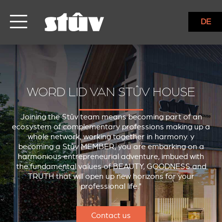
DE
WORD LID VAN STÛV HOUSE
Joining the Stûv team means becoming part of an
ecosystem of complementary professions making up a
whole network, working together in harmony. y
becoming a Stûv MEMBER, you are embarking on a
harmonious entrepreneurial adventure, imbued with
the fundamental values of BEAUTY, GOODNESS and
TRUTH that will open up new horizons for your
professional life."
Contact us