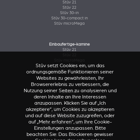
Stûv 21
Stûv 22
Stûv 30-in
Stûv 30-compact in
Stûv microMega
Einbaufertige-kamine
Stûv 21
Stûv 22
Stûv microMega
Stûv setzt Cookies ein, um das
Stûv 30-in
Stûv 30-compact in
ordnungsgemäße Funktionieren seiner
Websites zu gewährleisten, Ihr
Browsererlebnis zu verbessern, die
Nutzung seiner Seiten zu analysieren und
Zubehör
deren Inhalte an Ihre Interessen
Zubehörteil Stûv 16
Zubehörteile & Verkleidungen Stûv 21
anzupassen. Klicken Sie auf „Ich
Zubehörteile & Verkleidungen Stûv 21
akzeptiere“, um Cookies zu akzeptieren
Zubehörteil Stûv microMega
und auf diese Website zuzugreifen, oder
Zubehörteil Stûv 30
auf „Mehr erfahren“, um Ihre Cookie-
Zubehörteil Stûv 30-compact
Einstellungen anzupassen. Bitte
beachten Sie: Das Blockieren gewisser