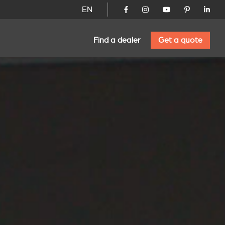
EN
Find a dealer
Get a quote