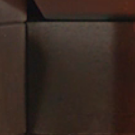
0
STÛV 22-70
Model shown: Stûv 22-70 + Dark Grey DS front
panel
DISCOVER THE STÛV 22-70