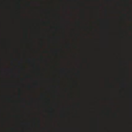
BEKLEDINGEN EN ACCESSOIRES VOOR STÛV 22