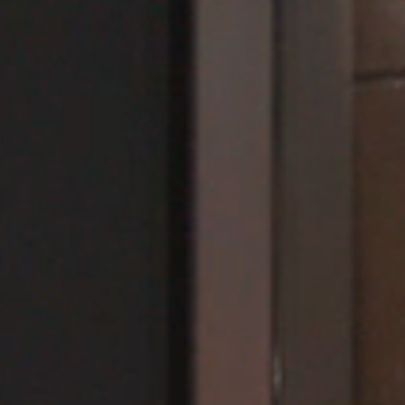
STÛV 22-7