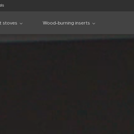
als
et stoves
Wood-burning inserts