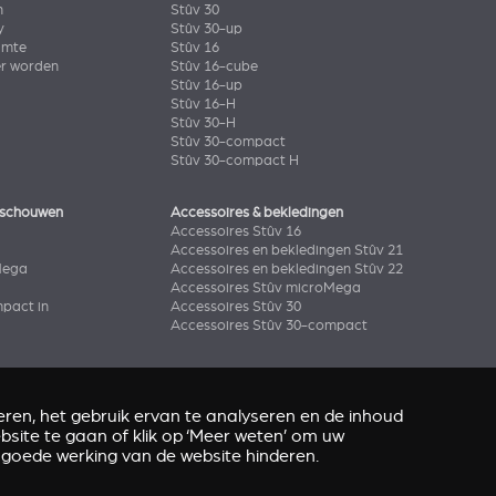
n
Stûv 30
y
Stûv 30-up
imte
Stûv 16
er worden
Stûv 16-cube
Stûv 16-up
Stûv 16-H
Stûv 30-H
Stûv 30-compact
Stûv 30-compact H
 schouwen
Accessoires & bekledingen
Accessoires Stûv 16
Accessoires en bekledingen Stûv 21
Mega
Accessoires en bekledingen Stûv 22
Accessoires Stûv microMega
pact in
Accessoires Stûv 30
Accessoires Stûv 30-compact
ren, het gebruik ervan te analyseren en de inhoud
site te gaan of klik op ‘Meer weten’ om uw
 goede werking van de website hinderen.