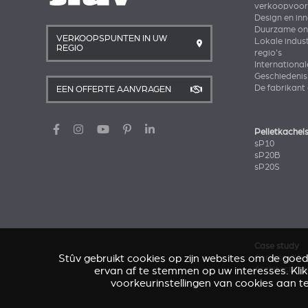
verkoopvoo
Design en in
Duurzame ont
VERKOOPSPUNTEN IN UW
Lokale indust
REGIO
regio's
International
Geschiedenis
De fabrikant
EEN OFFERTE AANVRAGEN
Pelletkachel
sP10
sP20B
sP20S
Case study
Stûv gebruikt cookies op zijn websites om de goe
Caresse d'Av
ervan af te stemmen op uw interesses. Kli
Architectenw
voorkeurinstellingen van cookies aan t