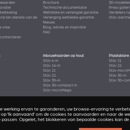
rwaarden
Brochure
3D-modelle
novatie
Technische documentatie
Press galler
wikkeling
Wettelijke en verlengde garantie
Verdelers ru
rie ten dienste van de
Verlenging wettelijke garantie
Stûv-partn
Nieuws
e visie
Blog, advies en inspiratie
FAQ
 contacteren
s
Inbouwhaarden op hout
Plaatsklare
Stûv 6-in
Stûv 21
Stûv 16-in
Stûv 22
Stûv 21
Stûv micro
Stûv 22
Stûv 30-in
Stûv 30-in
Stûv 30-com
Stûv 30-compact in
Stûv microMega
de werking ervan te garanderen, uw browse-ervaring te verbete
enir
(Stûv 22)
k op ‘Ik aanvaard’ om de cookies te aanvaarden en naar de web
oning in Nîmes
(sP10)
e passen. Opgelet, het blokkeren van bepaalde cookies kan de