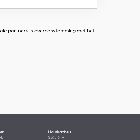
lokale partners in overeenstemming met het
len
Houtkachels
ok
Stûv 6-H