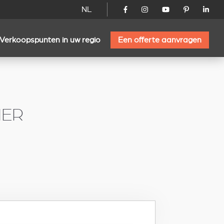
NL
Verkoopspunten in uw regio
Een offerte aanvragen
IER