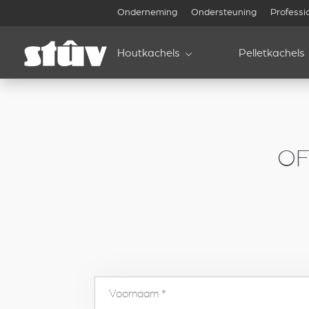
inbound
Onderneming
Ondersteuning
Professi
Houtkachels
Pelletkachels
OF