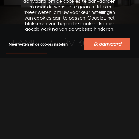
aanvaard’ om de cookies te aanvaarden
en naar de website te gaan of klik op
‘Meer weten’ om uw voorkeurinstellingen
van cookies aan te passen. Opgelet, het
blokkeren van bepaalde cookies kan de
goede werking van de website hinderen.
FAMILIE STÛV 30
Ik aanvaard
Meer weten en de cookies instellen
Ieder model van de familie Stûv 30 heeft een bereik van 6
tot 12 kW en is ontwikkeld voor het verwarmen van ruime
volumes of minder goed geïsoleerde woningen.
ONTDEK ALLE MODELLEN VAN DE STÛV 30 FAMILIE