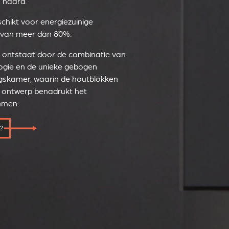
 haard.
chikt voor energiezuinige
 van meer dan 80%.
l ontstaat door de combinatie van
logie en de unieke gebogen
gskamer, waarin de houtblokken
t ontwerp benadrukt het
mmen.
?