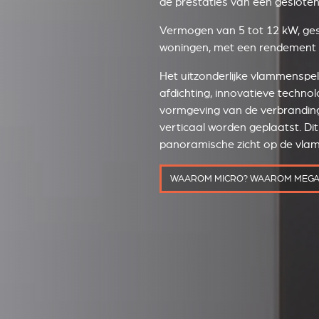
de prestaties van een gesloten
Vermogen van 5 tot 12 kW, ges
woningen, met een rendement
Het uitzonderlijke vlammenspe
afdichting, innovatieve techno
vormgeving van de verbrandin
verticaal worden geplaatst. Di
panoramische zicht op de vla
WAAROM MICRO? WAAROM MEGA