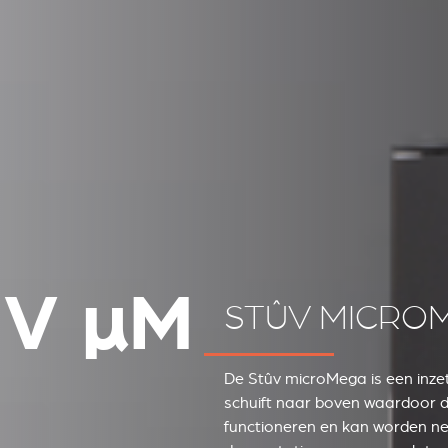
ÛV
µ
M
STÛV MICRO
De Stûv microMega is een inzet
schuift naar boven waardoor d
functioneren en kan worden ne