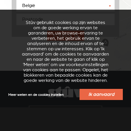
▼
Stûv gebruikt cookies op zijn websites
om de goede werking ervan te
garanderen, uw browse-ervaring te
ZOEKEN
verbeteren, het gebruik ervan te
analyseren en de inhoud ervan af te
stemmen op uw interesses. Klik op ‘Ik
aanvaard’ om de cookies te aanvaarden
en naar de website te gaan of klik op
‘Meer weten’ om uw voorkeurinstellingen
van cookies aan te passen. Opgelet, het
blokkeren van bepaalde cookies kan de
goede werking van de website hinderen.
Ik aanvaard
Meer weten en de cookies instellen
VERKLEIDUNGEN UND
ACCESSOIRES VOOR
ZUBERHÖRTEIL FÜR
STÛV 21
STÛV 21
VERKOOPSPUNTEN IN UW REGIO
EEN OFFERTE AANVRAGEN