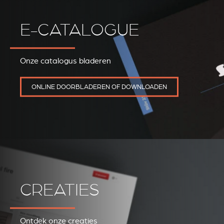
E-CATALOGUE
Onze catalogus bladeren
REVESTIMIENTOS Y
STÛV 21 CLADDINGS
ACCESORIOS STÛV 21
AND ACCESSORIES
ONLINE DOORBLADEREN OF DOWNLOADEN
CREATIES
Ontdek onze creaties