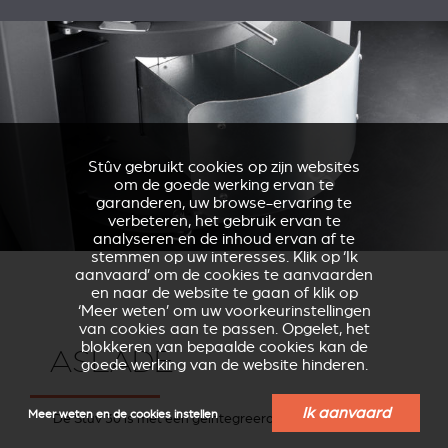
Stûv gebruikt cookies op zijn websites
om de goede werking ervan te
garanderen, uw browse-ervaring te
verbeteren, het gebruik ervan te
analyseren en de inhoud ervan af te
stemmen op uw interesses. Klik op ‘Ik
aanvaard’ om de cookies te aanvaarden
en naar de website te gaan of klik op
‘Meer weten’ om uw voorkeurinstellingen
van cookies aan te passen. Opgelet, het
blokkeren van bepaalde cookies kan de
ASLADE
goede werking van de website hinderen.
Ik aanvaard
Meer weten en de cookies instellen
De Stûv 30 is met een geïntegreerde aslade uitgerust.