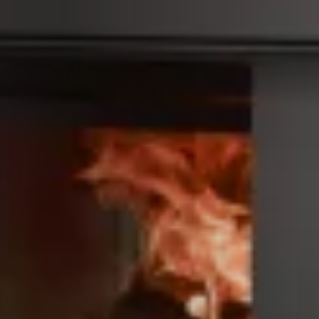
ACCESSORIES AND
BEKLEDINGEN EN
CLADDINGS FOR STÛV
ACCESSOIRES VOOR
22
STÛV 22