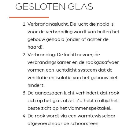
ACCESSORI PER STÛV
ZUBEHÖRTEILE FÛR
GESLOTEN GLAS
22
STÜV 22
Verbrandingslucht. De lucht die nodig is
voor de verbranding wordt van buiten het
gebouw gehaald (onder of achter de
haard).
Verbranding. De luchttoevoer, de
verbrandingskamer en de rookgasafvoer
vormen een luchtdicht systeem dat de
ventilatie en isolatie van het gebouw niet
hindert.
De aangezogen lucht verhindert dat rook
zich op het glas afzet. Zo hebt u altijd het
beste zicht op het vlammenspektakel.
De rook wordt via een warmtewisselaar
afgevoerd naar de schoorsteen.