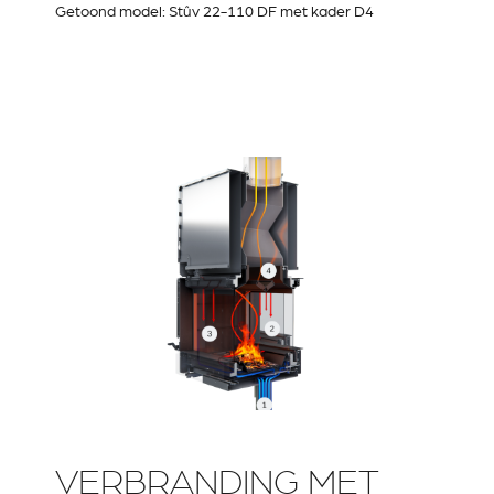
Getoond model: Stûv 22-110 DF met kader D4
VERBRANDING MET
RIVESTIMENTI E
VERKLEIDUNGEN UND