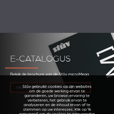
E-CATALOGUS
Bekijk de brochure van de Stûv microMega
Stûv gebruikt cookies op zijn websites
ONLINE DOORBLADEREN OF DOWNLOADEN
om de goede werking ervan te
garanderen, uw browse-ervaring te
verbeteren, het gebruik ervan te
analyseren en de inhoud ervan af te
stemmen op uw interesses. Klik op ‘Ik