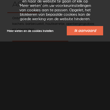
en naar de website te gaan of klik op
ACCESSOIRES
‘Meer weten’ om uw voorkeurinstellingen
van cookies aan te passen. Opgelet, het
blokkeren van bepaalde cookies kan de
Ontdek de accessoires ontworpen voor de Stûv
goede werking van de website hinderen.
kachels: barbecuekit, houtkarretje, operbergingsdoos
en vloerplaten.
Ik aanvaard
Meer weten en de cookies instellen
ONTDEK DE STÛV ACCESSOIRES