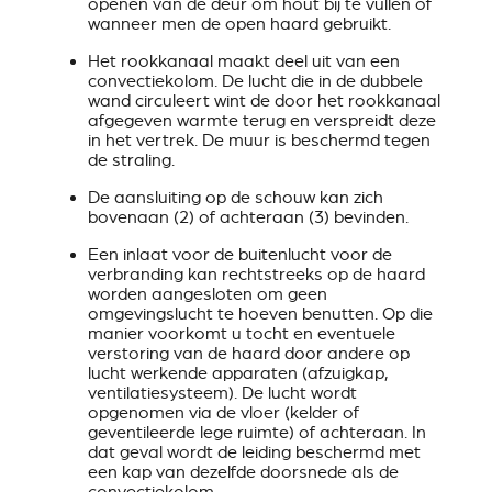
openen van de deur om hout bij te vullen of
wanneer men de open haard gebruikt.
Het rookkanaal maakt deel uit van een
convectiekolom. De lucht die in de dubbele
wand circuleert wint de door het rookkanaal
afgegeven warmte terug en verspreidt deze
in het vertrek. De muur is beschermd tegen
de straling.
De aansluiting op de schouw kan zich
bovenaan (2) of achteraan (3) bevinden.
Een inlaat voor de buitenlucht voor de
verbranding kan rechtstreeks op de haard
worden aangesloten om geen
omgevingslucht te hoeven benutten. Op die
manier voorkomt u tocht en eventuele
verstoring van de haard door andere op
lucht werkende apparaten (afzuigkap,
ventilatiesysteem). De lucht wordt
opgenomen via de vloer (kelder of
geventileerde lege ruimte) of achteraan. In
dat geval wordt de leiding beschermd met
een kap van dezelfde doorsnede als de