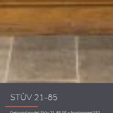
STÛV 21-85
Getoond model: Stûv 21-85 SF + frontpaneel SF1