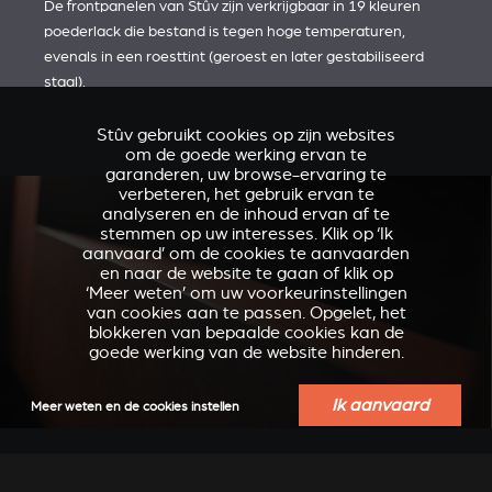
De frontpanelen van Stûv zijn verkrijgbaar in 19 kleuren
poederlack die bestand is tegen hoge temperaturen,
evenals in een roesttint (geroest en later gestabiliseerd
staal).
Stûv gebruikt cookies op zijn websites
om de goede werking ervan te
garanderen, uw browse-ervaring te
verbeteren, het gebruik ervan te
analyseren en de inhoud ervan af te
stemmen op uw interesses. Klik op ‘Ik
aanvaard’ om de cookies te aanvaarden
en naar de website te gaan of klik op
‘Meer weten’ om uw voorkeurinstellingen
van cookies aan te passen. Opgelet, het
blokkeren van bepaalde cookies kan de
goede werking van de website hinderen.
Ik aanvaard
Meer weten en de cookies instellen
VERKLEIDUNGEN UND
ACCESSOIRES VOOR
ZUBERHÖRTEIL FÜR
STÛV 21
STÛV 21