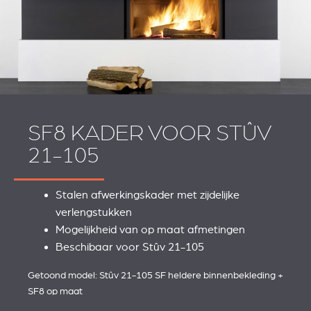
SF8 KADER VOOR STÛV
21-105
Stalen afwerkingskader met zijdelijke
REVESTIMIENTOS Y
STÛV 21 CLADDINGS
verlengstukken
ACCESORIOS STÛV 21
AND ACCESSORIES
Mogelijkheid van op maat afmetingen
Beschibaar voor Stûv 21-105
Getoond model: Stûv 21-105 SF heldere binnenbekleding +
SF8 op maat