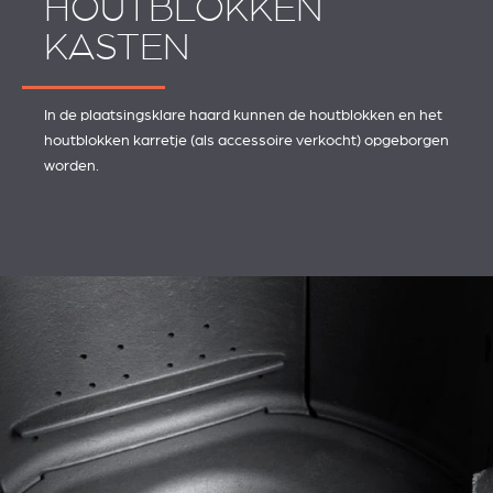
HOUTBLOKKEN
KASTEN
In de plaatsingsklare haard kunnen de houtblokken en het
houtblokken karretje (als accessoire verkocht) opgeborgen
worden.