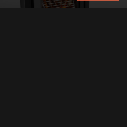
BARBECUE
U kunt nu het hele jaar door genieten van een warm
zomers gevoel. En het is nog gezonder ook: met de Stûv
bbq wordt het eten niet boven gloeiende houtskool
gelegd, maar voor de vlammen.
ONTDEK DE STÛV ACCESSOIRES