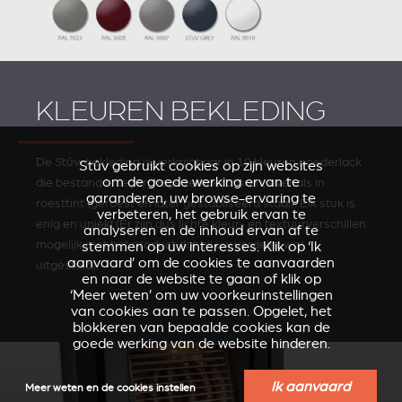
KLEUREN BEKLEDING
De Stûv-bekleding is verkrijgbaar in 19 kleuren poederlack
Stûv gebruikt cookies op zijn websites
om de goede werking ervan te
die bestand is tegen hoge temperaturen, evenals in
garanderen, uw browse-ervaring te
roesttint (geroest en later gestabliseerd staal). Elk stuk is
verbeteren, het gebruik ervan te
enig en uniek! (Er zijn dus lichte kleur- en textuurverschillen
analyseren en de inhoud ervan af te
mogelijk met het product dat bij uw verde­ler was
stemmen op uw interesses. Klik op ‘Ik
aanvaard’ om de cookies te aanvaarden
uitgestald).
en naar de website te gaan of klik op
‘Meer weten’ om uw voorkeurinstellingen
van cookies aan te passen. Opgelet, het
blokkeren van bepaalde cookies kan de
goede werking van de website hinderen.
Ik aanvaard
Meer weten en de cookies instellen