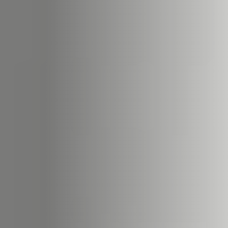
22
STÛV 22