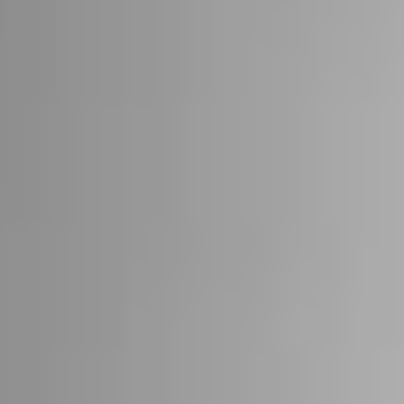
22
STÜV 22