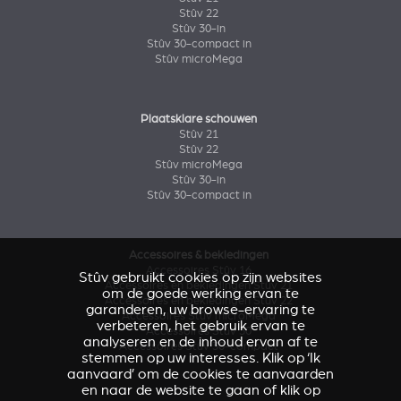
Stûv 22
Stûv 30-in
Stûv 30-compact in
Stûv microMega
Plaatsklare schouwen
Stûv 21
Stûv 22
Stûv microMega
Stûv 30-in
Stûv 30-compact in
Accessoires & bekledingen
Accessoires Stûv 16
Stûv gebruikt cookies op zijn websites
Accessoires en bekledingen Stûv 21
om de goede werking ervan te
Accessoires en bekledingen Stûv 22
garanderen, uw browse-ervaring te
Accessoires Stûv microMega
verbeteren, het gebruik ervan te
Accessoires Stûv 30
analyseren en de inhoud ervan af te
Accessoires Stûv 30-compact
stemmen op uw interesses. Klik op ‘Ik
aanvaard’ om de cookies te aanvaarden
en naar de website te gaan of klik op