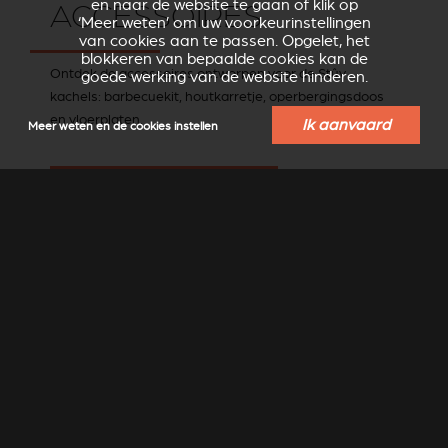
en naar de website te gaan of klik op
ACCESSOIRES
‘Meer weten’ om uw voorkeurinstellingen
van cookies aan te passen. Opgelet, het
blokkeren van bepaalde cookies kan de
Ontdek de accessoires ontworpen voor de Stûv
goede werking van de website hinderen.
kachels: barbecuekit, houtkarretje, operbergingsdoos
en vloerplaten.
Ik aanvaard
Meer weten en de cookies instellen
ONTDEK DE STÛV ACCESSOIRES