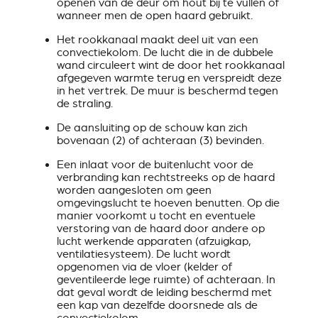
openen van de deur om hout bij te vullen of
wanneer men de open haard gebruikt.
Het rookkanaal maakt deel uit van een
convectiekolom. De lucht die in de dubbele
wand circuleert wint de door het rookkanaal
afgegeven warmte terug en verspreidt deze
in het vertrek. De muur is beschermd tegen
de straling.
De aansluiting op de schouw kan zich
bovenaan (2) of achteraan (3) bevinden.
Een inlaat voor de buitenlucht voor de
verbranding kan rechtstreeks op de haard
worden aangesloten om geen
omgevingslucht te hoeven benutten. Op die
manier voorkomt u tocht en eventuele
verstoring van de haard door andere op
lucht werkende apparaten (afzuigkap,
ventilatiesysteem). De lucht wordt
opgenomen via de vloer (kelder of
geventileerde lege ruimte) of achteraan. In
dat geval wordt de leiding beschermd met
een kap van dezelfde doorsnede als de