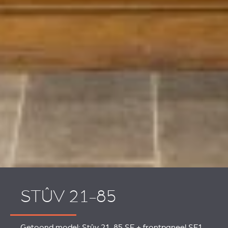
STÛV 21-85
Getoond model: Stûv 21-85 SF + frontpaneel SF1