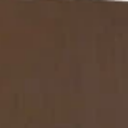
REVESTIMIENTOS Y
STÛV 21 CLADDINGS
ACCESORIOS STÛV 21
AND ACCESSORIES