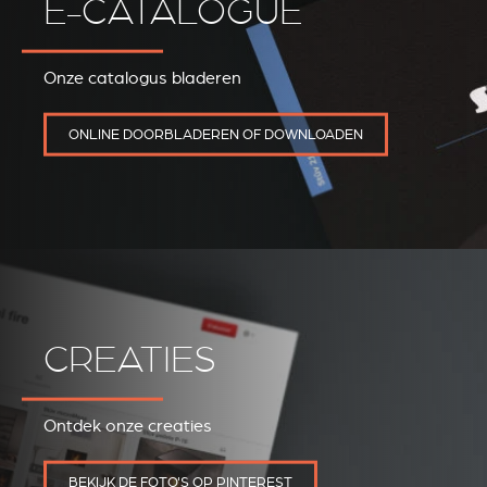
E-CATALOGUE
Onze catalogus bladeren
REVESTIMIENTOS Y
STÛV 21 CLADDINGS
ONLINE DOORBLADEREN OF DOWNLOADEN
ACCESORIOS STÛV 21
AND ACCESSORIES
CREATIES
Ontdek onze creaties
BEKIJK DE FOTO'S OP PINTEREST