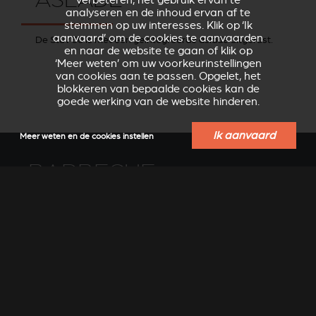
verbeteren, het gebruik ervan te
analyseren en de inhoud ervan af te
stemmen op uw interesses. Klik op ‘Ik
aanvaard’ om de cookies te aanvaarden
De Stûv 30 is met een geïntegreerde aslade uitgerust.
en naar de website te gaan of klik op
‘Meer weten’ om uw voorkeurinstellingen
van cookies aan te passen. Opgelet, het
blokkeren van bepaalde cookies kan de
goede werking van de website hinderen.
Ik aanvaard
Meer weten en de cookies instellen
BARBECUE
U kunt nu het hele jaar door genieten van een warm
zomers gevoel. En het is nog gezonder ook: met de Stûv
bbq wordt het eten niet boven gloeiende houtskool gelegd,
maar voor de vlammen.