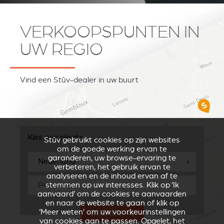
VERKOOPSPUNTEN IN
UW REGIO
Vind een Stûv-dealer in uw buurt
Kies een plaats
Stûv gebruikt cookies op zijn websites
om de goede werking ervan te
garanderen, uw browse-ervaring te
▼
verbeteren, het gebruik ervan te
analyseren en de inhoud ervan af te
stemmen op uw interesses. Klik op ‘Ik
aanvaard’ om de cookies te aanvaarden
en naar de website te gaan of klik op
‘Meer weten’ om uw voorkeurinstellingen
ZOEKEN
van cookies aan te passen. Opgelet, het