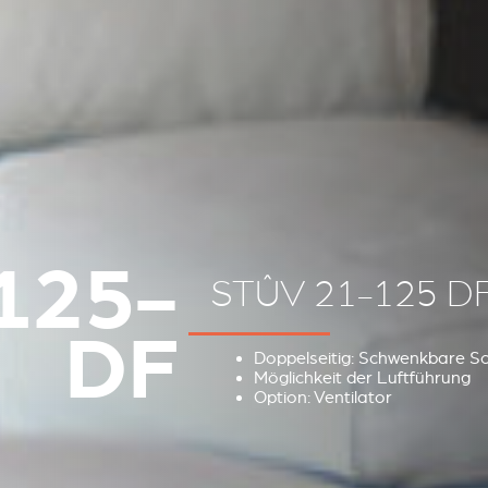
125-
STÛV 21-125 D
DF
Doppelseitig: Schwenkbare Sc
Möglichkeit der Luftführung
Option: Ventilator