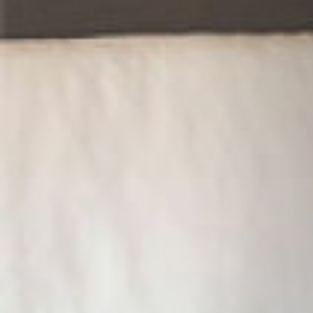
STÛV 21-125 DF