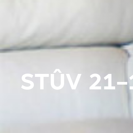
STÛV 21-