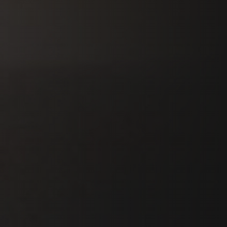
PLAATSKLARE SCHOUWEN EN ACCESSOIRES
VOOR STÛV 21