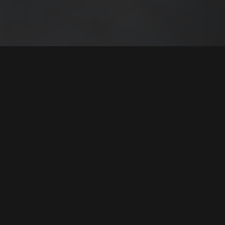
ZUBEHÖRTEIL FÜR STÛV 21