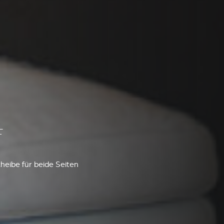
F
heibe für beide Seiten