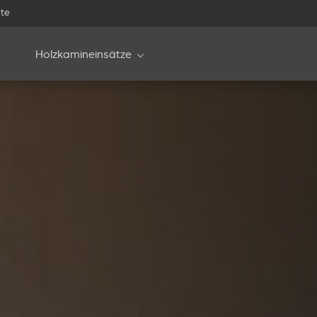
te
Holzkamineinsätze