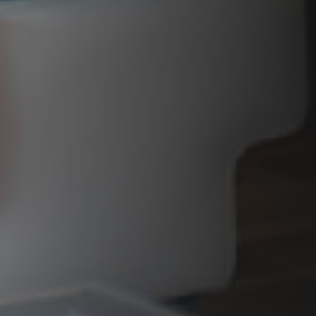
VERKLEIDUNGEN UND ZUBERHÖRTEIL FÜR STÛV
21