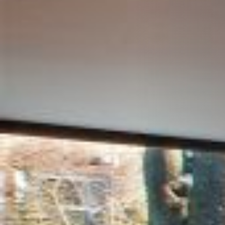
STÛV 21-125 DF