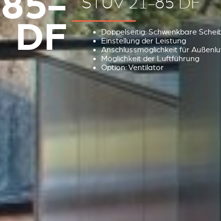
85-
STÛV 21-85 DF
DF
Doppelseitig: Schwenkbare Scheib
Einstellung der Leistung
Anschlussmöglichkeit für Außenlu
Möglichkeit der Luftführung
Option: Ventilator