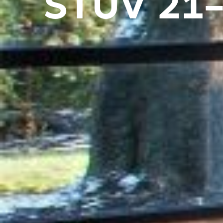
STÛV 21-