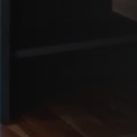
VERKLEIDUNGEN UND ZUBERHÖRTEIL FÜR STÛV
21