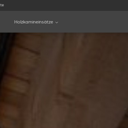
te
Holzkamineinsätze