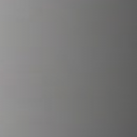
STÛV 21 CLADDINGS AND ACCESSORIES