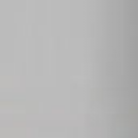
STÛV 21-125 DF