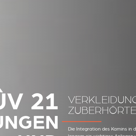
ÛV 21
VERKLEIDUN
ZUBERHÖRTE
UNGEN
Die Integration des Kamins in di