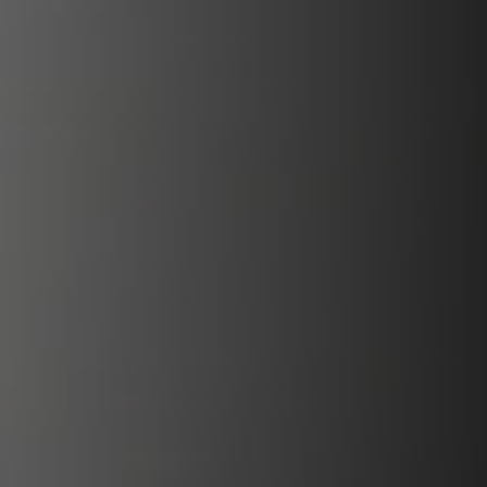
VERKLEIDUNGEN UND ZUBERHÖRTEIL FÜR STÛV
21