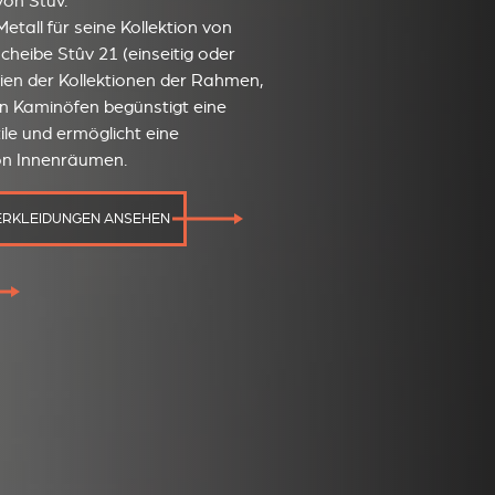
von Stûv.
etall für seine Kollektion von
heibe Stûv 21 (einseitig oder
inien der Kollektionen der Rahmen,
en Kaminöfen begünstigt eine
tile und ermöglicht eine
on Innenräumen.
ERKLEIDUNGEN ANSEHEN