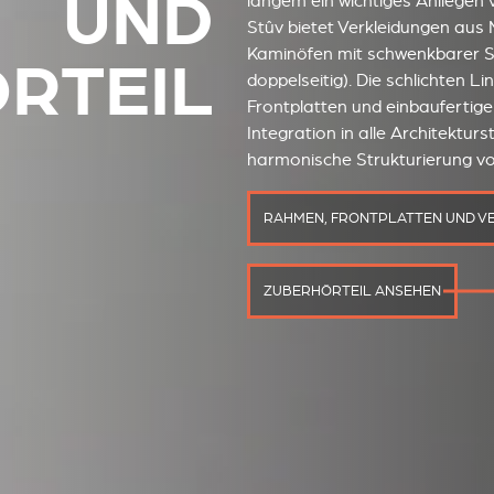
UND
langem ein wichtiges Anliegen 
Stûv bietet Verkleidungen aus M
Kaminöfen mit schwenkbarer Sc
RTEIL
doppelseitig). Die schlichten L
Frontplatten und einbaufertig
Integration in alle Architekturs
harmonische Strukturierung v
RAHMEN, FRONTPLATTEN UND V
ZUBERHÖRTEIL ANSEHEN