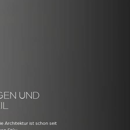
GEN UND
IL
e Architektur ist schon seit