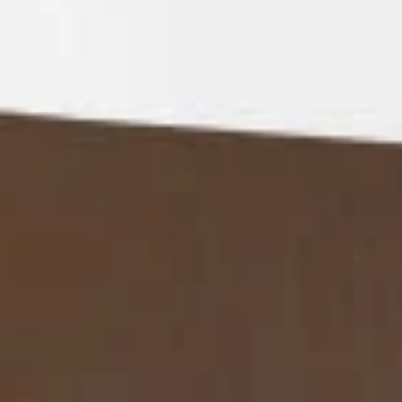
REVESTIMIENTOS Y
STÛV 21 CLADDINGS
ACCESORIOS STÛV 21
AND ACCESSORIES