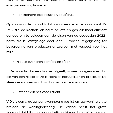
energierekening te vrezen.
Een kleinere ecologische voetafdruk
Op voorwaarde natuurlijk dat u voor een recente haard kiest! Bij
Stûv zijn de kachels op hout, pellets en gas allemaal efficiënt
genoeg om te voldoen aan de eisen van de ecodesign 2022-
norm die is vastgelegd door een Europese regelgeving ter
bevordering van producten ontworpen met respect voor het
milieu.
Niet te evenaren comfort en sfeer
L De warmte die een kachel afgeeft, is veel aangenamer dan
die van een radiator: ze is zachter, natuurlijker en preciezer. De
sfeer die ervaren wordt, is daarom niet te evenaren.
Esthetiek in het vooruitzicht
V Dit is een cruciaal punt wanneer u beslist om uw woning uit te
breiden: de woninginrichting. De kachel heeft het grote
voordeel dat hij integraal deel uitmaakt van de architectuur van