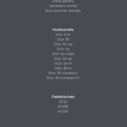
Press gallery
Verdelers ruimte
Stûv-partner worden
Houtkachels
Stûv 6-H
Stûv 30
Stûv 30-up
Stûv 16
Stûv 16-cube
Stûv 16-up
Stûv 16-H
Stûv 30-H
Stûv 30-compact
Stûv 30-compact H
Pelletkachels
sP10
sP20B
sP20S