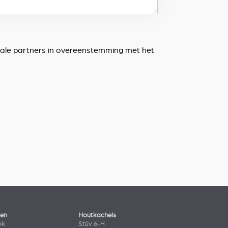
lokale partners in overeenstemming met het
len
Houtkachels
ok
Stûv 6-H