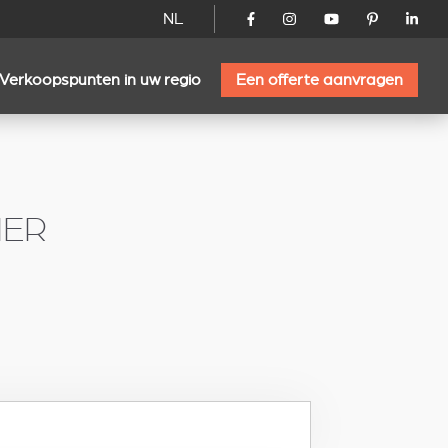
NL
Verkoopspunten in uw regio
Een offerte aanvragen
IER