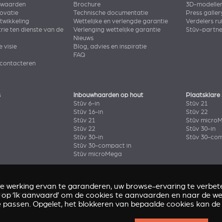
rwaarden
Brochure
3D-modelle
novatie
Technische documentatie
Press galler
wikkeling
Wettelijke en verlengde garantie
Verdelers ru
rie ten dienste van de
Verlenging wettelijke garantie
Stûv-partn
Nieuws
e visie
Blog, advies en inspiratie
FAQ
 contacteren
s
Inbouwhaarden op hout
Plaatsklare
Stûv 6-in
Stûv 21
Stûv 16-in
Stûv 22
Stûv 21
Stûv micro
Stûv 22
Stûv 30-in
Stûv 30-in
Stûv 30-com
Stûv 30-compact in
Stûv microMega
de werking ervan te garanderen, uw browse-ervaring te verbete
enir
(Stûv 22)
k op ‘Ik aanvaard’ om de cookies te aanvaarden en naar de web
oning in Nîmes
(sP10)
e passen. Opgelet, het blokkeren van bepaalde cookies kan de