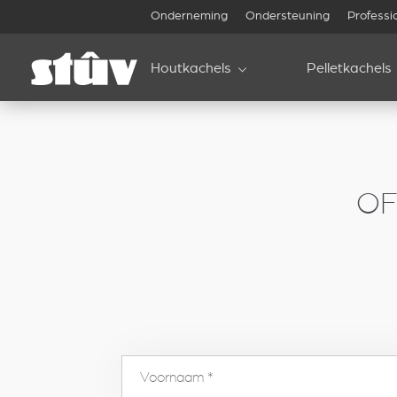
inbound
Onderneming
Ondersteuning
Professi
Houtkachels
Pelletkachels
OF