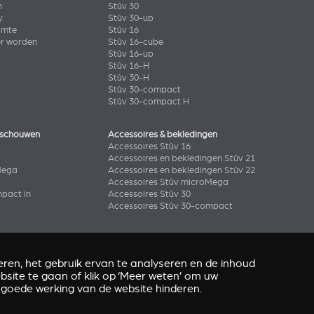
n
Stûv 30
y
Stûv 30-up
imte
Stûv 16
er worden
Stûv 16-cube
Stûv 16-up
Stûv 16-H
Stûv 30-H
Stûv 30-compact
Stûv 30-compact H
 schouwen
Accessoires & bekledingen
Accessoires Stûv 16
Accessoires en bekledingen Stûv 21
Mega
Accessoires en bekledingen Stûv 22
Accessoires Stûv microMega
pact in
Accessoires Stûv 30
Accessoires Stûv 30-compact
ren, het gebruik ervan te analyseren en de inhoud
site te gaan of klik op ‘Meer weten’ om uw
 goede werking van de website hinderen.