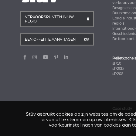
verkoopvoo
Design en in
Duurzame ont
VERKOOPSPUNTEN IN UW
Lokale indust
REGIO
regio's
International
Geschiedenis
De fabrikant
EEN OFFERTE AANVRAGEN
Pelletkachel
sP10
sP20B
sP20S
Case study
Stûv gebruikt cookies op zijn websites om de goe
Caresse d'Av
ervan af te stemmen op uw interesses. Kli
Architectenw
voorkeurinstellingen van cookies aan t