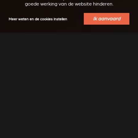
goede werking van de website hinderen.
Ik aanvaard
Meer weten en de cookies instellen
INSPIRATIE
Modern, klassiek, strak, design, ... laat je inspireren...
Nog meer inspiratie te ontdekken op Instagram :
@stuv_official
MEER IDEEËN