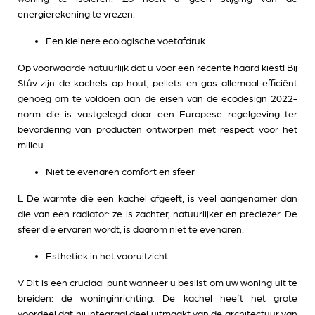
energierekening te vrezen.
Een kleinere ecologische voetafdruk
Op voorwaarde natuurlijk dat u voor een recente haard kiest! Bij
Stûv zijn de kachels op hout, pellets en gas allemaal efficiënt
genoeg om te voldoen aan de eisen van de ecodesign 2022-
norm die is vastgelegd door een Europese regelgeving ter
bevordering van producten ontworpen met respect voor het
milieu.
Niet te evenaren comfort en sfeer
L De warmte die een kachel afgeeft, is veel aangenamer dan
die van een radiator: ze is zachter, natuurlijker en preciezer. De
sfeer die ervaren wordt, is daarom niet te evenaren.
Esthetiek in het vooruitzicht
V Dit is een cruciaal punt wanneer u beslist om uw woning uit te
breiden: de woninginrichting. De kachel heeft het grote
voordeel dat hij integraal deel uitmaakt van de architectuur van