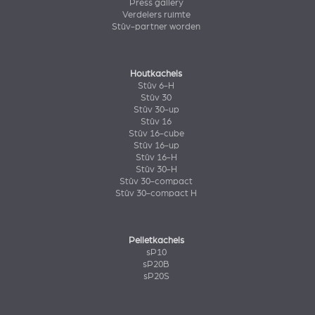
Press gallery
Verdelers ruimte
Stûv-partner worden
Houtkachels
Stûv 6-H
Stûv 30
Stûv 30-up
Stûv 16
Stûv 16-cube
Stûv 16-up
Stûv 16-H
Stûv 30-H
Stûv 30-compact
Stûv 30-compact H
Pelletkachels
sP10
sP20B
sP20S