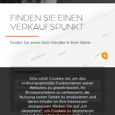
FINDEN SIE EINEN
VERKAUFSPUNKT
Finden Sie einen Stûv Händler in Ihrer Nähe
Ort auswählen
Stûv setzt Cookies ein, um das
ordnungsgemäße Funktionieren seiner
▼
Websites zu gewährleisten, Ihr
Browsererlebnis zu verbessern, die
Nutzung seiner Seiten zu analysieren und
deren Inhalte an Ihre Interessen
anzupassen. Klicken Sie auf „Ich
akzeptiere“, um Cookies zu akzeptieren
SUCHE