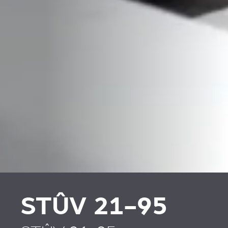
PLAATSKLARE
VERKLEIDUNGEN UND
SCHOUWEN EN
ZUBERHÖRTEIL
ACCESSOIRES VOOR
STÛV 21
STÛV 21-95