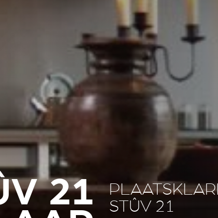
ÛV 21
PLAATSKLAR
STÛV 21