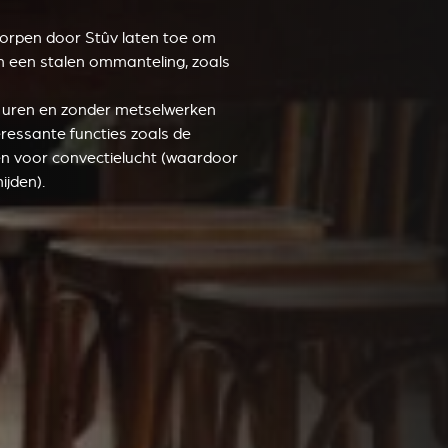
orpen door Stûv laten toe om
n een stalen ommanteling, zoals
 uren en zonder metselwerken
eressante functies zoals de
ten voor convectielucht (waardoor
ijden).
VERKLEIDUNGEN UND ZUBERHÖRTEIL FÜR STÛV
21