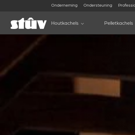
Onderneming
Ondersteuning
Professi
Houtkachels
Pelletkachels