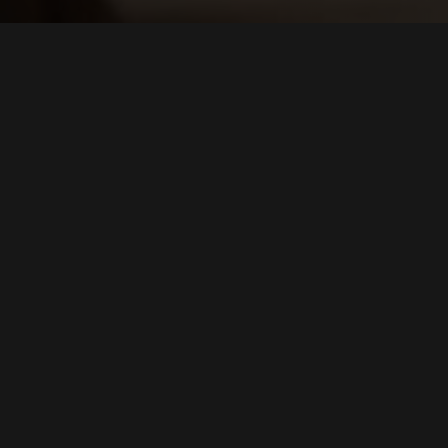
E-CATALOGUE
Onze catalogus bladeren
ONLINE DOORBLADEREN OF DOWNLOADEN