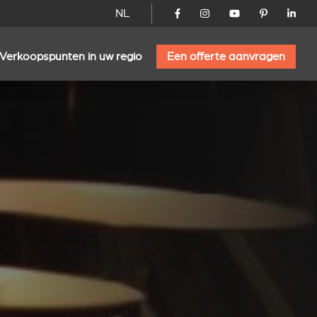
NL
Verkoopspunten in uw regio
Een offerte aanvragen