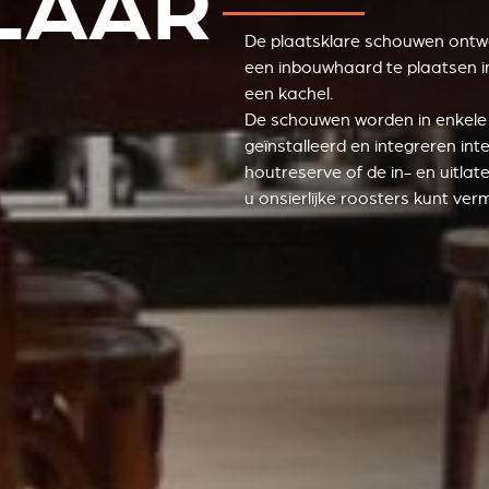
LAAR
De plaatsklare schouwen ontw
een inbouwhaard te plaatsen i
een kachel.
De schouwen worden in enkele
geïnstalleerd en integreren int
houtreserve of de in- en uitla
u onsierlijke roosters kunt verm
STÛV 21 CLADDINGS AND ACCESSORIES